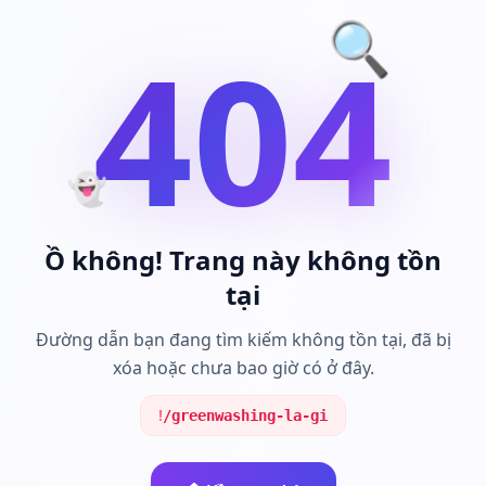
🔍
404
👻
Ồ không! Trang này không tồn
tại
Đường dẫn bạn đang tìm kiếm không tồn tại, đã bị
xóa hoặc chưa bao giờ có ở đây.
!
/greenwashing-la-gi