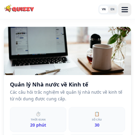
VN
EN
Quản lý Nhà nước về Kinh tế
Các câu hỏi trắc nghiệm về quản lý nhà nước về kinh tế
từ nội dung được cung cấp.
⏱
📋
THỜI GIAN
SỐ CÂU
20 phút
30