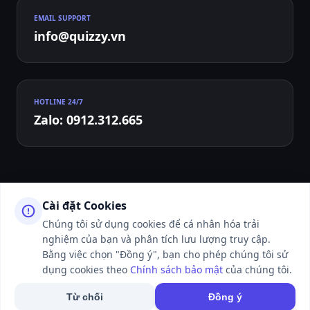
EMAIL SUPPORT
info@quizzy.vn
HOTLINE 24/7
Zalo: 0912.312.665
Cài đặt Cookies
Chúng tôi sử dụng cookies để cá nhân hóa trải
nghiệm của bạn và phân tích lưu lượng truy cập.
© 2026 QUIZZY.VN - ALL RIGHTS RESERVED. WEBSITE ĐANG TRONG
THỜI GIAN HOÀN THIỆN VÀ LÀM THỦ TỤC XIN CẤP PHÉP CỦA CƠ
Bằng việc chọn "Đồng ý", bạn cho phép chúng tôi sử
QUAN CHỨC NĂNG.
dụng cookies theo
Chính sách bảo mật
của chúng tôi.
50K+ NGƯỜI DÙNG ĐANG ONLINE
Từ chối
Đồng ý