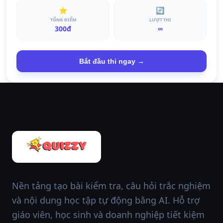
⭐
🔄
TỔNG ĐIỂM
LƯỢT THI
300đ
∞
Bắt đầu thi ngay →
Nền tảng tạo bài kiểm tra, câu hỏi trắc nghiệm
và nội dung học tập tự động bằng AI. Hỗ trợ
giáo viên, học sinh và doanh nghiệp tiết kiệm