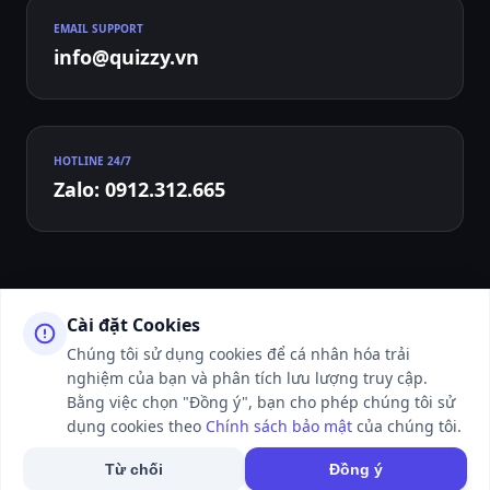
EMAIL SUPPORT
info@quizzy.vn
HOTLINE 24/7
Zalo: 0912.312.665
Cài đặt Cookies
Chúng tôi sử dụng cookies để cá nhân hóa trải
nghiệm của bạn và phân tích lưu lượng truy cập.
© 2026 QUIZZY.VN - ALL RIGHTS RESERVED. WEBSITE ĐANG TRONG
THỜI GIAN HOÀN THIỆN VÀ LÀM THỦ TỤC XIN CẤP PHÉP CỦA CƠ
Bằng việc chọn "Đồng ý", bạn cho phép chúng tôi sử
QUAN CHỨC NĂNG.
dụng cookies theo
Chính sách bảo mật
của chúng tôi.
50K+ NGƯỜI DÙNG ĐANG ONLINE
Từ chối
Đồng ý