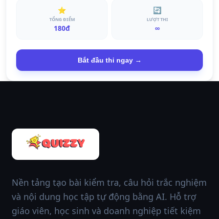
⭐
🔄
TỔNG ĐIỂM
LƯỢT THI
180đ
∞
Bắt đầu thi ngay →
Nền tảng tạo bài kiểm tra, câu hỏi trắc nghiệm
và nội dung học tập tự động bằng AI. Hỗ trợ
giáo viên, học sinh và doanh nghiệp tiết kiệm