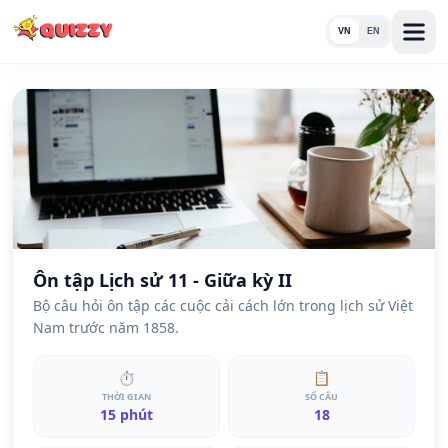
VN
EN
Ôn tập Lịch sử 11 - Giữa kỳ II
Bộ câu hỏi ôn tập các cuộc cải cách lớn trong lịch sử Việt
Nam trước năm 1858.
⏱
📋
THỜI GIAN
SỐ CÂU
15 phút
18