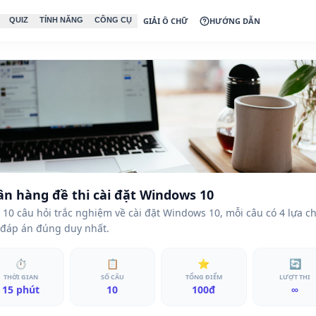
QUIZ
TÍNH NĂNG
CÔNG CỤ
GIẢI Ô CHỮ
HƯỚNG DẪN
n hàng đề thi cài đặt Windows 10
10 câu hỏi trắc nghiệm về cài đặt Windows 10, mỗi câu có 4 lựa c
 đáp án đúng duy nhất.
⏱
📋
⭐
🔄
THỜI GIAN
SỐ CÂU
TỔNG ĐIỂM
LƯỢT THI
15 phút
10
100đ
∞