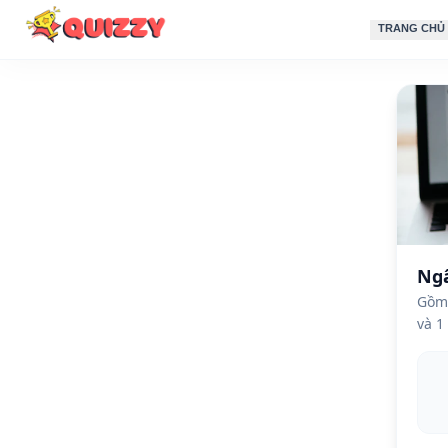
TRANG CHỦ
Ngâ
Gồm 
và 1