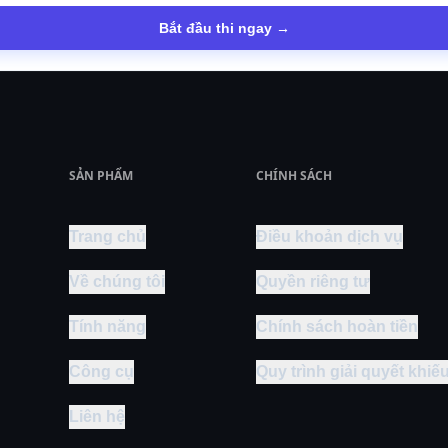
Bắt đầu thi ngay →
SẢN PHẨM
CHÍNH SÁCH
Trang chủ
Điều khoản dịch vụ
Về chúng tôi
Quyền riêng tư
Tính năng
Chính sách hoàn tiền
Công cụ
Quy trình giải quyết khiếu
Liên hệ