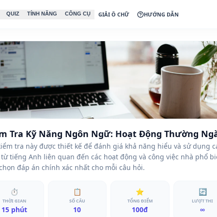
QUIZ
TÍNH NĂNG
CÔNG CỤ
GIẢI Ô CHỮ
HƯỚNG DẪN
m Tra Kỹ Năng Ngôn Ngữ: Hoạt Động Thường Ng
kiểm tra này được thiết kế để đánh giá khả năng hiểu và sử dụng c
từ tiếng Anh liên quan đến các hoạt động và công việc nhà phổ bi
chọn đáp án chính xác nhất cho mỗi câu hỏi.
⏱
📋
⭐
🔄
THỜI GIAN
SỐ CÂU
TỔNG ĐIỂM
LƯỢT THI
15 phút
10
100đ
∞