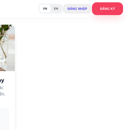
ĐĂNG NHẬP
ĐĂNG KÝ
VN
EN
ày
ác
ến.