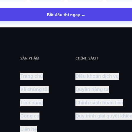
Bắt đầu thi ngay →
SẢN PHẨM
CHÍNH SÁCH
Trang chủ
Điều khoản dịch vụ
Về chúng tôi
Quyền riêng tư
Tính năng
Chính sách hoàn tiền
Công cụ
Quy trình giải quyết khiếu
Liên hệ