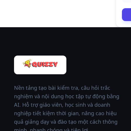
Nền tảng tạo bài kiểm tra, câu hỏi trắc
nghiệm và nội dung học tập tự động bằng
AI. Hỗ trợ giáo viên, học sinh và doanh
nghiệp tiết kiệm thời gian, nâng cao hiệu
quả giảng dạy và đào tạo một cách thông
minh, nhanh chóng và tiện lợi.