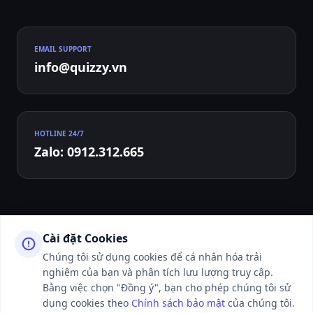
EMAIL SUPPORT
info@quizzy.vn
HOTLINE 24/7
Zalo: 0912.312.665
Cài đặt Cookies
Chúng tôi sử dụng cookies để cá nhân hóa trải
nghiệm của bạn và phân tích lưu lượng truy cập.
© 2026 QUIZZY.VN - ALL RIGHTS RESERVED. WEBSITE ĐANG TRONG
THỜI GIAN HOÀN THIỆN VÀ LÀM THỦ TỤC XIN CẤP PHÉP CỦA CƠ
Bằng việc chọn "Đồng ý", bạn cho phép chúng tôi sử
QUAN CHỨC NĂNG.
dụng cookies theo
Chính sách bảo mật
của chúng tôi.