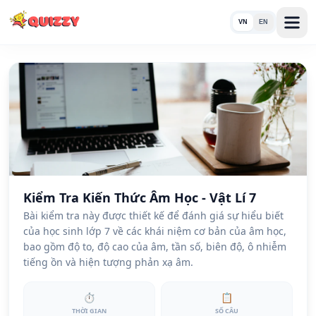
VN
EN
Kiểm Tra Kiến Thức Âm Học - Vật Lí 7
Bài kiểm tra này được thiết kế để đánh giá sự hiểu biết
của học sinh lớp 7 về các khái niệm cơ bản của âm học,
bao gồm độ to, độ cao của âm, tần số, biên độ, ô nhiễm
tiếng ồn và hiện tượng phản xạ âm.
⏱
📋
THỜI GIAN
SỐ CÂU