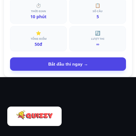
⏱
📋
THỜI GIAN
SỐ CÂU
10 phút
5
⭐
🔄
TỔNG ĐIỂM
LƯỢT THI
50đ
∞
Bắt đầu thi ngay →