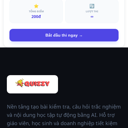
⭐
🔄
TỔNG ĐIỂM
LƯỢT THI
200đ
∞
Bắt đầu thi ngay →
Nền tảng tạo bài kiểm tra, câu hỏi trắc nghiệm
và nội dung học tập tự động bằng AI. Hỗ trợ
giáo viên, học sinh và doanh nghiệp tiết kiệm