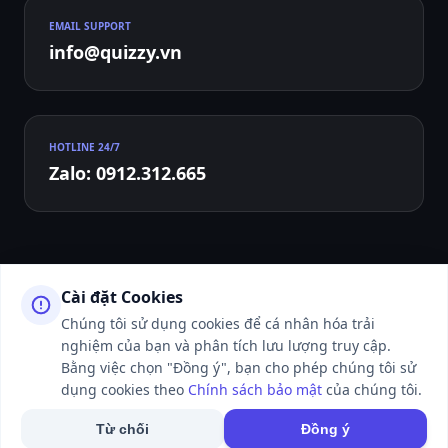
EMAIL SUPPORT
info@quizzy.vn
HOTLINE 24/7
Zalo: 0912.312.665
Cài đặt Cookies
Chúng tôi sử dụng cookies để cá nhân hóa trải
nghiệm của bạn và phân tích lưu lượng truy cập.
© 2026 QUIZZY.VN - ALL RIGHTS RESERVED. WEBSITE ĐANG TRONG
THỜI GIAN HOÀN THIỆN VÀ LÀM THỦ TỤC XIN CẤP PHÉP CỦA CƠ
Bằng việc chọn "Đồng ý", bạn cho phép chúng tôi sử
QUAN CHỨC NĂNG.
dụng cookies theo
Chính sách bảo mật
của chúng tôi.
50K+ NGƯỜI DÙNG ĐANG ONLINE
Từ chối
Đồng ý