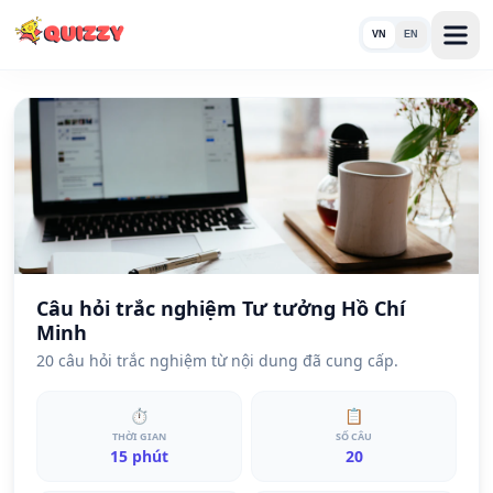
VN
EN
Câu hỏi trắc nghiệm Tư tưởng Hồ Chí
Minh
20 câu hỏi trắc nghiệm từ nội dung đã cung cấp.
⏱
📋
THỜI GIAN
SỐ CÂU
15 phút
20