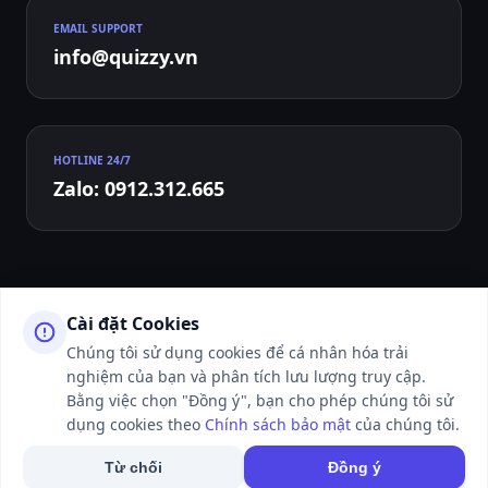
EMAIL SUPPORT
info@quizzy.vn
HOTLINE 24/7
Zalo: 0912.312.665
Cài đặt Cookies
Chúng tôi sử dụng cookies để cá nhân hóa trải
nghiệm của bạn và phân tích lưu lượng truy cập.
© 2026 QUIZZY.VN - ALL RIGHTS RESERVED. WEBSITE ĐANG TRONG
THỜI GIAN HOÀN THIỆN VÀ LÀM THỦ TỤC XIN CẤP PHÉP CỦA CƠ
Bằng việc chọn "Đồng ý", bạn cho phép chúng tôi sử
QUAN CHỨC NĂNG.
dụng cookies theo
Chính sách bảo mật
của chúng tôi.
50K+ NGƯỜI DÙNG ĐANG ONLINE
Từ chối
Đồng ý