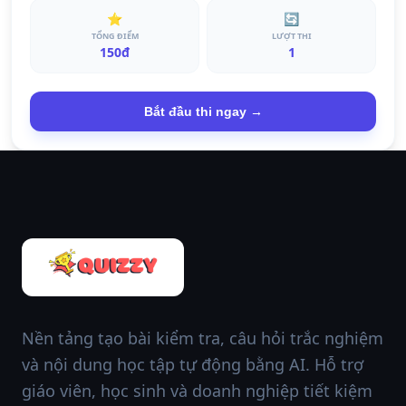
⭐
🔄
TỔNG ĐIỂM
LƯỢT THI
150đ
1
Bắt đầu thi ngay →
Nền tảng tạo bài kiểm tra, câu hỏi trắc nghiệm
và nội dung học tập tự động bằng AI. Hỗ trợ
giáo viên, học sinh và doanh nghiệp tiết kiệm