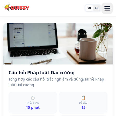
VN
EN
Câu hỏi Pháp luật Đại cương
Tổng hợp các câu hỏi trắc nghiệm và đúng/sai về Pháp
luật Đại cương.
⏱
📋
THỜI GIAN
SỐ CÂU
15 phút
15