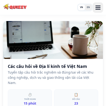
VN
EN
Các câu hỏi về Địa lí kinh tế Việt Nam
Tuyển tập câu hỏi trắc nghiệm và đúng/sai về các khu
công nghiệp, dịch vụ và giao thông vận tải của Việt
Nam.
⏱
📋
THỜI GIAN
SỐ CÂU
15 phút
23