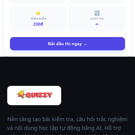
⭐
🔄
TỔNG ĐIỂM
LƯỢT THI
230đ
∞
Bắt đầu thi ngay →
Nền tảng tạo bài kiểm tra, câu hỏi trắc nghiệm
và nội dung học tập tự động bằng AI. Hỗ trợ