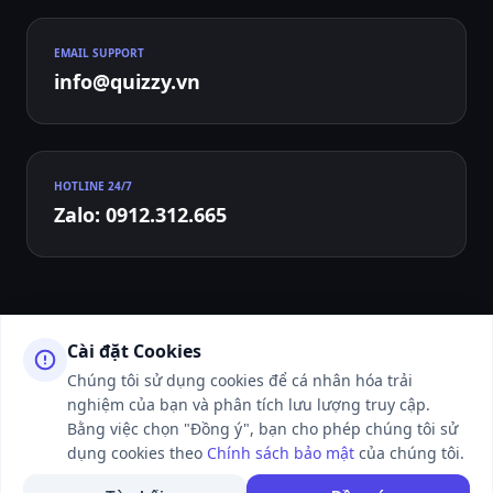
EMAIL SUPPORT
info@quizzy.vn
HOTLINE 24/7
Zalo: 0912.312.665
Cài đặt Cookies
Chúng tôi sử dụng cookies để cá nhân hóa trải
nghiệm của bạn và phân tích lưu lượng truy cập.
© 2026 QUIZZY.VN - ALL RIGHTS RESERVED. WEBSITE ĐANG TRONG
THỜI GIAN HOÀN THIỆN VÀ LÀM THỦ TỤC XIN CẤP PHÉP CỦA CƠ
Bằng việc chọn "Đồng ý", bạn cho phép chúng tôi sử
QUAN CHỨC NĂNG.
dụng cookies theo
Chính sách bảo mật
của chúng tôi.
50K+ NGƯỜI DÙNG ĐANG ONLINE