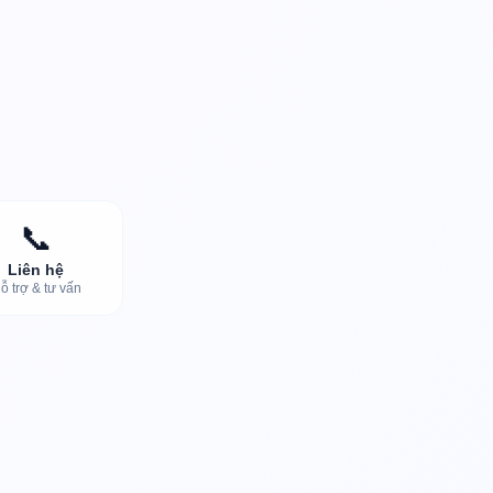
📞
Liên hệ
ỗ trợ & tư vấn