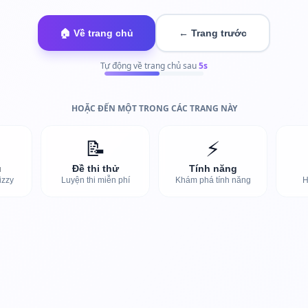
🏠 Về trang chủ
← Trang trước
Tự động về trang chủ sau
4
s
HOẶC ĐẾN MỘT TRONG CÁC TRANG NÀY
📝
⚡
ủ
Đề thi thử
Tính năng
izzy
Luyện thi miễn phí
Khám phá tính năng
H